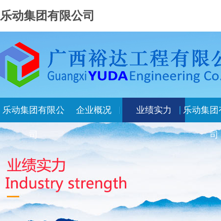
乐动集团有限公司
乐动集团有限公
企业概况
业绩实力
乐动集团
司
司