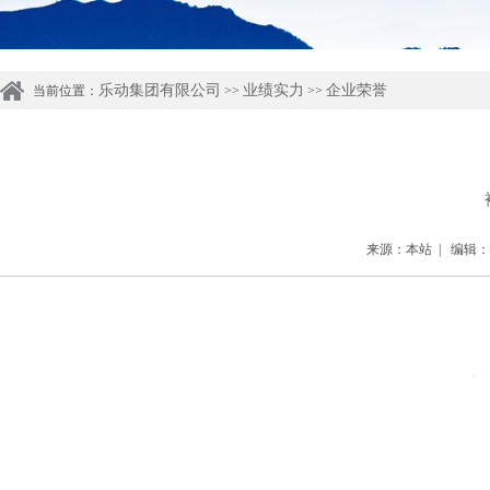
乐动集团有限公司
业绩实力
企业荣誉
当前位置：
>>
>>
来源：本站 | 编辑：管理