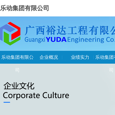
乐动集团有限公司
乐动集团有限公
企业概况
业绩实力
乐动集团
司
司