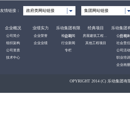
友情链接：
政府类网站链接
集团网站链接
企业概况
业绩实力
乐动集团有限
经典项目
乐动集团
公司简介
企业荣誉
裕达新闻
房屋建筑工程项目
公司形
公司
公司
组织架构
企业业绩
行业新闻
其他工程项目
社会责
公司资质
专栏
公司活
技术中心
职业培
企业画
OPYRIGHT 2014 (C) 乐动集团有