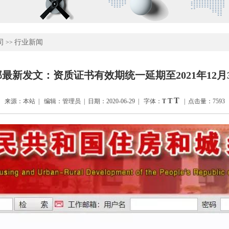
司
行业新闻
>>
最新发文：资质证书有效期统一延期至2021年12月
T
T
来源：本站 | 编辑：管理员 | 日期：2020-06-29 | 字体：
T
| 点击量：7593