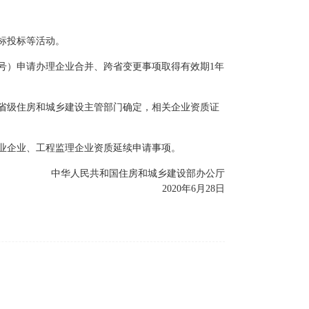
标投标等活动。
号）
申请办理企业合并、跨省变更事项取得有效期1年
省级住房和城乡建设主管部门确定，相关企业资质证
建筑业企业、工程监理企业资质延续申请事项。
中华人民共和国住房和城乡建设部办公厅
2020年6月28日