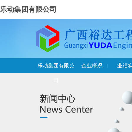
乐动集团有限公司
乐动集团有限公
企业概况
业绩
司