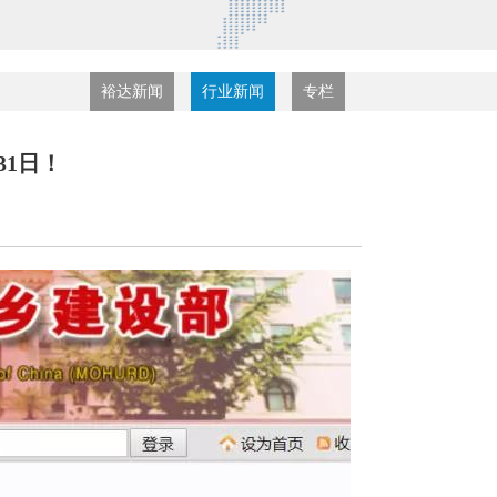
裕达新闻
行业新闻
专栏
31日！