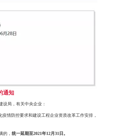
的通知
建设局，有关中央企业：
化疫情防控要求和建设工程企业资质改革工作安排，
届满的，
统一延期至2021年12月31日。